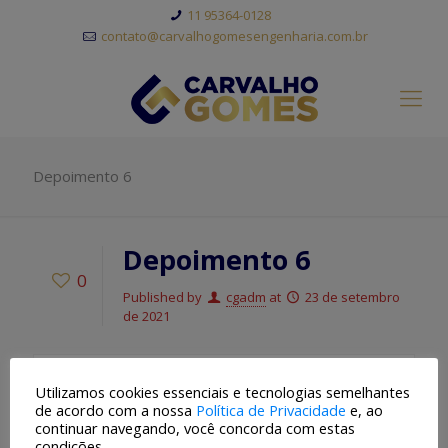
11 95364-0128
contato@carvalhogomesengenharia.com.br
Depoimento 6
Depoimento 6
0
Published by
cgadm
at
23 de setembro
de 2021
Utilizamos cookies essenciais e tecnologias semelhantes
de acordo com a nossa
Política de Privacidade
e, ao
continuar navegando, você concorda com estas
Estacionamento de fácil acesso com ótimo preço e com
condições.