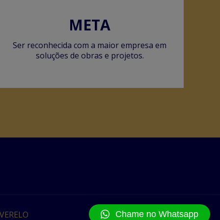
META
Ser reconhecida com a maior empresa em
soluções de obras e projetos.
Chame no Whatsapp
VERELO