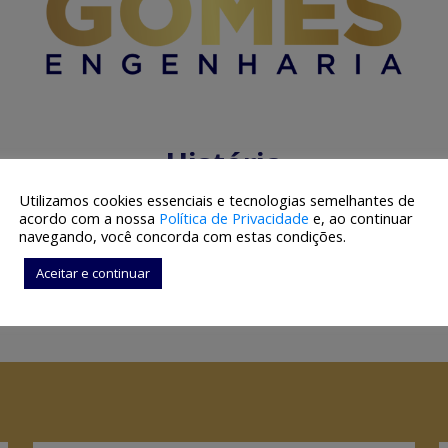
História
Utilizamos cookies essenciais e tecnologias semelhantes de
 de 15 anos de experiência em obras e servi
acordo com a nossa
Política de Privacidade
e, ao continuar
da a grandes execuções de pisos industriais e c
navegando, você concorda com estas condições.
ta com profissionais altamente capacitados e
Aceitar e continuar