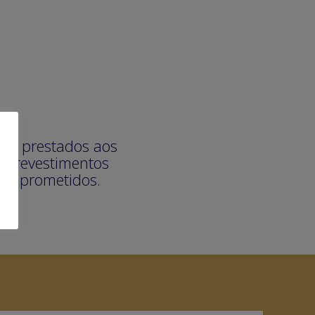
ços prestados aos
om revestimentos
 comprometidos.