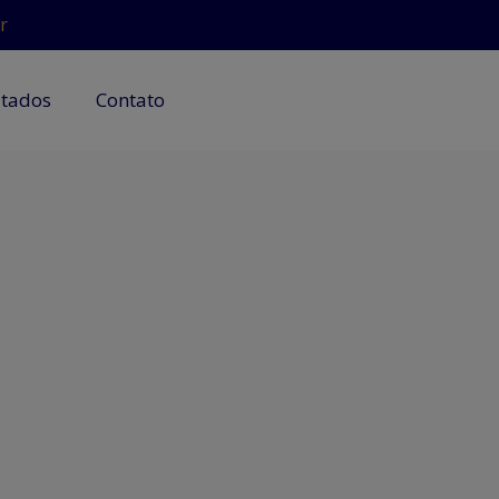
r
utados
Contato