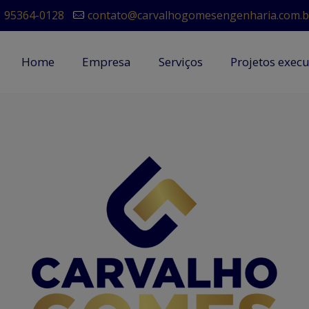
1 95364-0128
contato@carvalhogomesengenharia.com.b
Home
Empresa
Serviços
Projetos exec